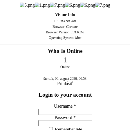
Visitor Info
IP:
10.4.98.208
Browser:
Chrome
Browser Version:
131.0.0.0
Operating System:
Mac
Who Is Online
1
Online
štvrtok, 06. august 2026, 06:53
Prihlásiť
Login to your account
Username *
Password *
Remember Me