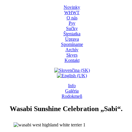
Novinky
WHWT
O nás
Psy
Sučky
Šteniatka
Úprava
Spomíname
Archív
Skyes
Kontakt
Info
Galéria
Rodokmeň
Wasabi Sunshine Celebration „Sabi“.